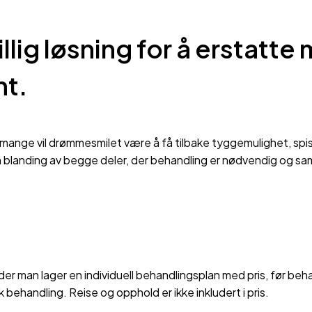
illig løsning for å erstatt
nt.
r mange vil drømmesmilet være å få tilbake tyggemulighet, spi
n blanding av begge deler, der behandling er nødvendig og s
er man lager en individuell behandlingsplan med pris, før behan
k behandling. Reise og opphold er ikke inkludert i pris.