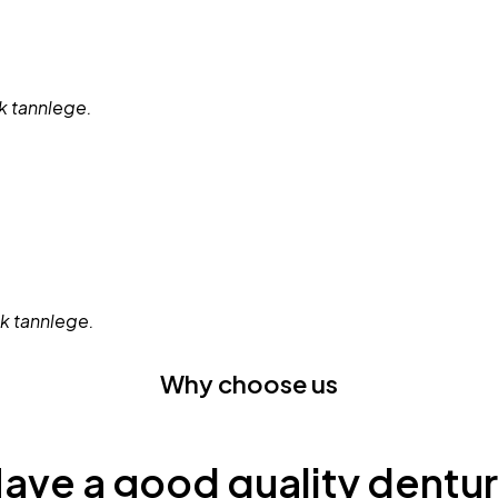
sk tannlege.
sk tannlege.
Why choose us
ave a good quality dentu