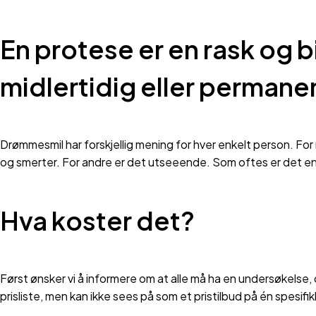
En protese er en rask og b
midlertidig eller permane
Drømmesmil har forskjellig mening for hver enkelt person. Fo
og smerter. For andre er det utseeende. Som oftes er det e
Hva koster det?
Først ønsker vi å informere om at alle må ha en undersøkelse, d
prisliste, men kan ikke sees på som et pristilbud på én spesifik